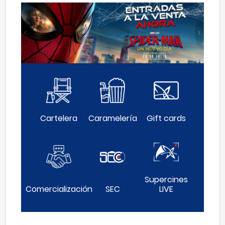
Anterior
Siguie
Cartelera
Caramelería
Gift cards
Supercines
Comercialización
SEC
LIVE