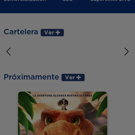
Cartelera
Anterior
Sig
Próximamente