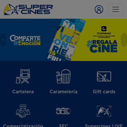
Anterior
S
Cartelera
Caramelería
Gift cards
Comercialización
SEC
Supercines LIVE