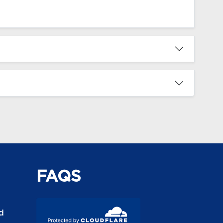
FAQS
d