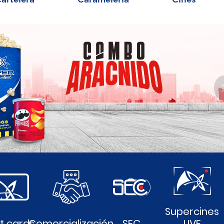
Supercines
ft cards
Comercialización
SEC
LIVE