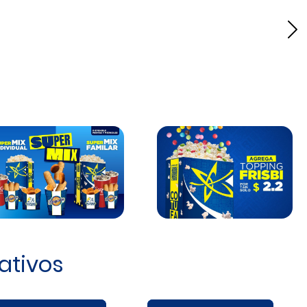
Si
ativos