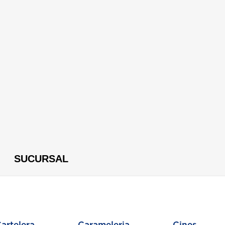
SUCURSAL
artelera
Carameleria
Cines