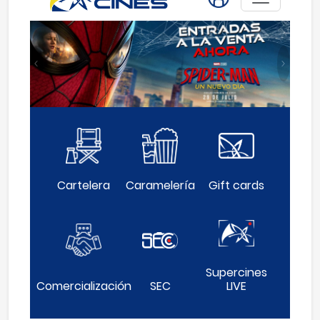
Anterior
Siguie
Cartelera
Caramelería
Gift cards
Supercines
Comercialización
SEC
LIVE