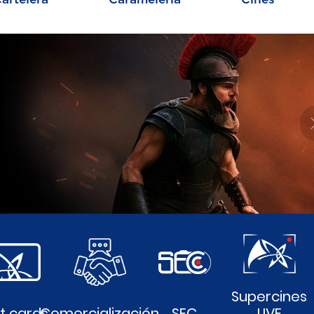
Supercines
ft cards
Comercialización
SEC
LIVE