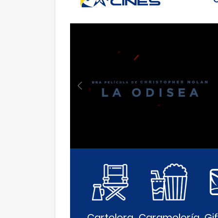
Anterior
Cartelera
Caramelería
Gi