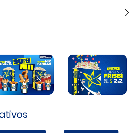
Si
ativos