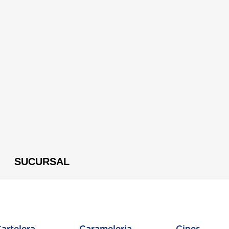
SUCURSAL
artelera
Carameleria
Cines