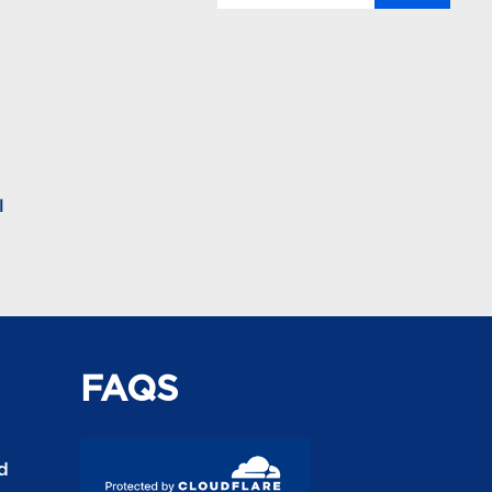
l
FAQS
d