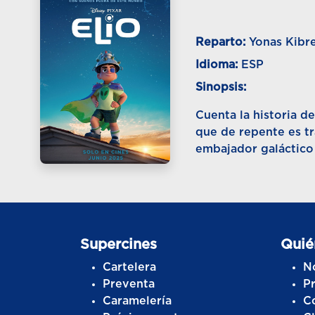
Reparto:
Yonas Kibr
Idioma:
ESP
Sinopsis:
Cuenta la historia de
que de repente es tr
embajador galáctico 
Supercines
Quié
Cartelera
N
Preventa
P
Caramelería
C